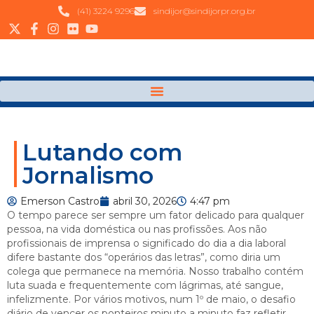
(41) 3224 9296
sindijor@sindijorpr.org.br
Lutando com
Jornalismo
Emerson Castro
abril 30, 2026
4:47 pm
O tempo parece ser sempre um fator delicado para qualquer
pessoa, na vida doméstica ou nas profissões. Aos não
profissionais de imprensa o significado do dia a dia laboral
difere bastante dos “operários das letras”, como diria um
colega que permanece na memória. Nosso trabalho contém
luta suada e frequentemente com lágrimas, até sangue,
infelizmente.
Por vários motivos, n
um 1
º de maio, o desafio
diário de vencer os ponteiros minuto a minuto faz refletir