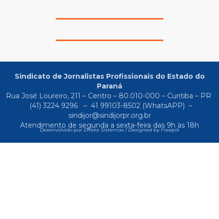
Sindicato de Jornalistas Profissionais do Estado do
Paraná
Rua José Loureiro, 211 – Centro – 80.010-000 – Curitiba – PR
(41) 3224 9296
–
41 99103-8502
(WhatsAPP) –
sindijor@sindijorpr.org.br
Atendimento de segunda a sexta-feira das 9h às 18h
Desenvolvido por Direta Sistemas /
Designed by Freepik