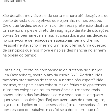
nós também.
São desafios inevitáveis e de certa maneira até desejáveis, do
ponto de vista dos objetivos que o jornalismo nos propõe.
Creio que
todos
, desde o início, têm essa pretensão idealista.
Um senso simples e direto de indignação diante de situações
óbvias. Se permaneceram assim, passados algumas décadas
no corre-corre de redações e assessorias, seria o dilema.
Pessoalmente, acho mesmo um falso dilema. Uma questão
de princípios que nos move e não se desmancha no ar nem
na poeira do tempo.
Esses dias, li texto da companheira de diretoria do Sindijor,
Lea Okseanberg, sobre o fim da escala 6 x 1. Perfeita. Nós
também precisamos de tempo. A notícia não espera? Não
mesmo, mas para essas coberturas de férias e folgas temos
inúmeros colegas de muita experiência ou mesmo mais
novos, saindo das faculdades com a sede natural de quem
quer viver a pauleira (perdão) das aventuras de reportagem,
seja nas redações ou nas assessorias (sim, assessorias são um
bom espaço de trabalho, mas foi-se a época em que não