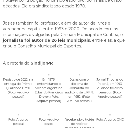
notável contribuição no campo esportivo, por mais de cinco
décadas. Ele era sindicalizado desde 1978.
Josias também foi professor, além de autor de livros e
vereador na capital, entre 1993 e 2000. De acordo com as
informações divulgadas pela Câmara Municipal de Curitiba, o
jornalista foi autor de 26 leis municipais
, entre elas, a que
criou o Conselho Municipal de Esportes.
A diretoria do
SindijorPR
Registro de 2022, na
Em 1978,
Josias com o
Jornal Tribuna do
entrega do Prêmio
entrevistando o
diploma de
Paraná, em 1993,
Qualidade Brasil
volante argentino
Jornalista no
quando foi eleito
(Foto: Arquivo
Eduardo Francisco
auditório da UFPR,
vereador. (Foto:
pessoal)
Dreyer. (Foto:
em 1982. (Foto:
Arquivo pessoal)
Arquivo pessoal)
Arquivo pessoal)
Foto: Arquivo
Foto: Arquivo
Recebendo o troféu
Foto: Arquivo CMC
pessoal
pessoal
de repórter
revelação do rádio e