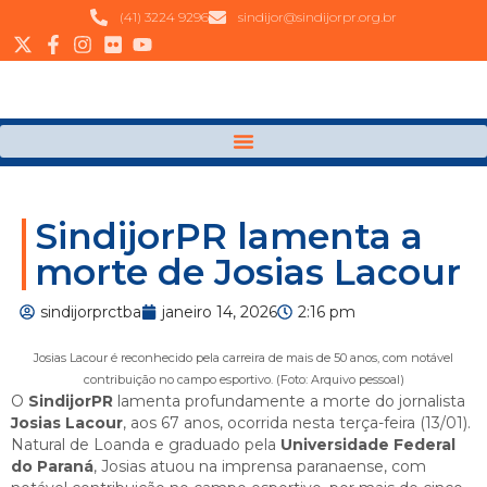
(41) 3224 9296
sindijor@sindijorpr.org.br
SindijorPR lamenta a
morte de Josias Lacour
sindijorprctba
janeiro 14, 2026
2:16 pm
Josias Lacour é reconhecido pela carreira de mais de 50 anos, com notável
contribuição no campo esportivo. (Foto: Arquivo pessoal)
O
SindijorPR
lamenta profundamente a morte do jornalista
Josias Lacour
, aos 67 anos, ocorrida nesta terça-feira (13/01).
Natural de Loanda e graduado pela
Universidade Federal
do Paraná
, Josias atuou na imprensa paranaense, com