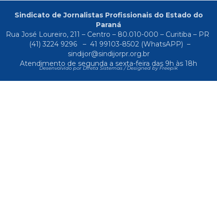
Sindicato de Jornalistas Profissionais do Estado do
Paraná
Rua José Loureiro, 211 – Centro – 80.010-000 – Curitiba – PR
(41) 3224 9296
–
41 99103-8502
(WhatsAPP) –
sindijor@sindijorpr.org.br
Atendimento de segunda a sexta-feira das 9h às 18h
Desenvolvido por Direta Sistemas /
Designed by Freepik