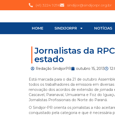
(41) 3224 9296
sindijor@sindijorpr.org.br
HOME
SINDIJORPR
NOTÍCIAS
Jornalistas da RP
estado
Redação SindijorPR
outubro 15, 2013
12
Está marcada para o dia 21 de outubro Assemblei
todos os trabalhadores da emissora em diversas 
renovação dos acordos de extensão de jornada e
Cascavel, Paranavaí, Umuarama e Foz do Iguaçu
Jornalistas Profissionais do Norte do Paraná.
O Sindijor-PR orienta os jornalistas a não aceita
conquistado pela categoria e que é necessária 