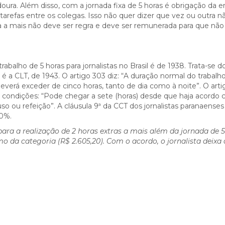
doura. Além disso, com a jornada fixa de 5 horas é obrigação da 
s tarefas entre os colegas. Isso não quer dizer que vez ou outra n
ora a mais não deve ser regra e deve ser remunerada para que não
balho de 5 horas para jornalistas no Brasil é de 1938. Trata-se d
e é a CLT, de 1943. O artigo 303 diz: “A duração normal do trabalh
rá exceder de cinco horas, tanto de dia como à noite”. O arti
es condições: “Pode chegar a sete (horas) desde que haja acordo
 ou refeição”. A cláusula 9ª da CCT dos jornalistas paranaenses
00%.
para a realização de 2 horas extras a mais além da jornada de 
o da categoria (R$ 2.605,20). Com o acordo, o jornalista deixa 