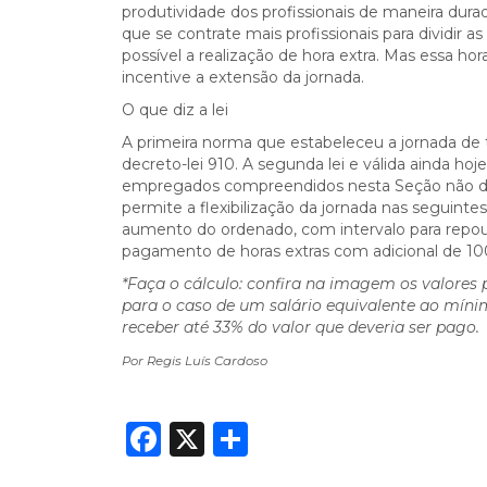
produtividade dos profissionais de maneira dura
que se contrate mais profissionais para dividir a
possível a realização de hora extra. Mas essa h
incentive a extensão da jornada.
O que diz a lei
A primeira norma que estabeleceu a jornada de tra
decreto-lei 910. A segunda lei e válida ainda hoj
empregados compreendidos nesta Seção não deve
permite a flexibilização da jornada nas seguint
aumento do ordenado, com intervalo para repouso
pagamento de horas extras com adicional de 1
*Faça o cálculo: confira na imagem os valores 
para o caso de um salário equivalente ao mínim
receber até 33% do valor que deveria ser pago.
Por Regis Luís Cardoso
Facebook
X
Share