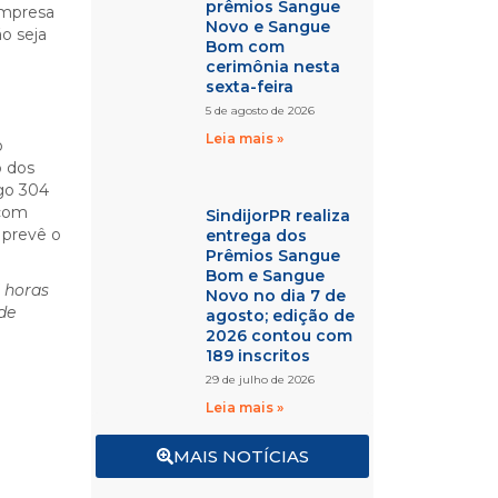
prêmios Sangue
empresa
Novo e Sangue
ão seja
Bom com
cerimônia nesta
sexta-feira
5 de agosto de 2026
Leia mais »
o
o dos
go 304
 com
SindijorPR realiza
 prevê o
entrega dos
Prêmios Sangue
Bom e Sangue
5 horas
Novo no dia 7 de
de
agosto; edição de
2026 contou com
189 inscritos
29 de julho de 2026
Leia mais »
MAIS NOTÍCIAS