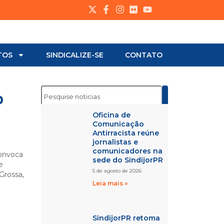
TOS
SINDICALIZE-SE
CONTATO
o
Oficina de
Comunicação
Antirracista reúne
jornalistas e
comunicadores na
convoca
sede do SindijorPR
e
5 de agosto de 2026
Grossa,
Leia mais »
SindijorPR retoma
a