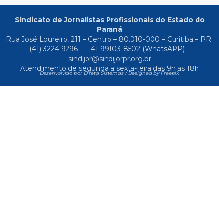
Sindicato de Jornalistas Profissionais do Estado do
Paraná
Rua José Loureiro, 211 – Centro – 80.010-000 – Curitiba – PR
(41) 3224 9296
–
41 99103-8502
(WhatsAPP) –
sindijor@sindijorpr.org.br
Atendimento de segunda a sexta-feira das 9h às 18h
Desenvolvido por Direta Sistemas /
Designed by Freepik