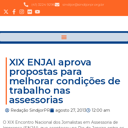
(41) 3224 9296
sindijor@sindijorpr.org.br
XIX ENJAI aprova
propostas para
melhorar condições de
trabalho nas
assessorias
Redação SindijorPR
agosto 27, 2013
12:00 am
O XIX Encontro Nacional dos Jornalistas em Assessoria de
Imprensa (ENJAI), que aconteceu no Rio de Janeiro entre os