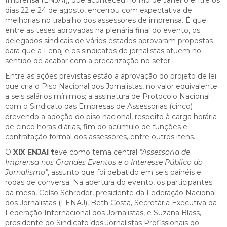
dias 22 e 24 de agosto, encerrou com expectativa de
melhorias no trabalho dos assessores de imprensa. É que
entre as teses aprovadas na plenária final do evento, os
delegados sindicais de vários estados aprovaram propostas
para que a Fenaj e os sindicatos de jornalistas atuem no
sentido de acabar com a precarização no setor.
Entre as ações previstas estão a aprovação do projeto de lei
que cria o Piso Nacional dos Jornalistas, no valor equivalente
a seis salários mínimos; a assinatura de Protocolo Nacional
com o Sindicato das Empresas de Assessorias (cinco)
prevendo a adoção do piso nacional, respeito à carga horária
de cinco horas diárias, fim do acúmulo de funções e
contratação formal dos assessores, entre outros itens.
O
XIX ENJAI t
eve como tema central
“Assessoria de
Imprensa nos Grandes Eventos e o Interesse Público do
Jornalismo”
, assunto que foi debatido em seis painéis e
rodas de conversa. Na abertura do evento, os participantes
da mesa, Celso Schröder, presidente da Federação Nacional
dos Jornalistas (FENAJ), Beth Costa, Secretária Executiva da
Federação Internacional dos Jornalistas, e Suzana Blass,
presidente do Sindicato dos Jornalistas Profissionais do