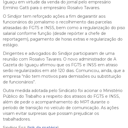
Iguaçu em virtude da venda do jornal pelo empresário
Ermínio Gatti para o empresário Rosalvo Tavares.
O Sindijor tem reforçado ações a fim degarantir aos
funcionários do jornalismo o recolhimento das parcelas
atrasadas do FGTS e INSS, bem como a regularização do piso
salarial conforme função (desde repórter a chefe de
reportagem), pagamento de horas extras e regularização do
estágio.
Dirigentes e advogados do Sindijor participaram de uma
reunião com Rosalvo Tavares. O novo administrador de A
Gazeta do Iguaçu afirmou que os FGTS e INSS em atraso
serão regularizados em até 120 dias. Comunicou, ainda, que a
empresa “não tem motivos para demissões ou substituição
de funcionários”.
Outra medida adotada pelo Sindicato foi acionar o Ministério
Público do Trabalho a respeito dos atrasos do FGTS e INSS,
além de pedir o acompanhamento do MPT durante o
período de transição no veículo de comunicação. As ações
visam evitar surpresas que possam prejudicar os
trabalhadores.
Sindijor Foz (
link da matéria
)