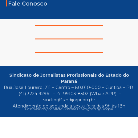
Fale Conosco
Sindicato de Jornalistas Profissionais do Estado do
Paraná
Rua José Loureiro, 211 – Centro – 80.010-000 – Curitiba – PR
(41) 3224 9296
–
41 99103-8502
(WhatsAPP) –
sindijor@sindijorpr.org.br
Atendimento de segunda a sexta-feira das 9h às 18h
Desenvolvido por Direta Sistemas /
Designed by Freepik