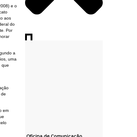
2008) e o
cato
to aos
deral do
e. Por
horar
egundo a
rios, uma
o que
mação
 de
ão em
que
celo
Oficina de Comunicação