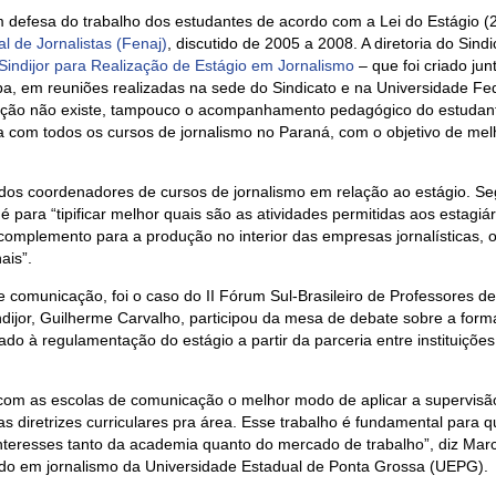
m defesa do trabalho dos estudantes de acordo com a Lei do Estágio (
 de Jornalistas (Fenaj)
, discutido de 2005 a 2008. A diretoria do Sindi
ndijor para Realização de Estágio em Jornalismo
– que foi criado jun
, em reuniões realizadas na sede do Sindicato e na Universidade Fe
zação não existe, tampouco o acompanhamento pedagógico do estudant
 com todos os cursos de jornalismo no Paraná, com o objetivo de mel
 dos coordenadores de cursos de jornalismo em relação ao estágio. S
s é para “tipificar melhor quais são as atividades permitidas aos estagiá
omplemento para a produção no interior das empresas jornalísticas, 
ais”.
comunicação, foi o caso do II Fórum Sul-Brasileiro de Professores de
indijor, Guilherme Carvalho, participou da mesa de debate sobre a for
do à regulamentação do estágio a partir da parceria entre instituições
to com as escolas de comunicação o melhor modo de aplicar a supervis
as diretrizes curriculares pra área. Esse trabalho é fundamental para 
eresses tanto da academia quanto do mercado de trabalho”, diz Mar
ado em jornalismo da Universidade Estadual de Ponta Grossa (UEPG).