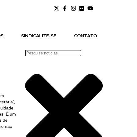
OS
SINDICALIZE-SE
CONTATO
om
erária’,
culdade
tes. É um
s de
gio não