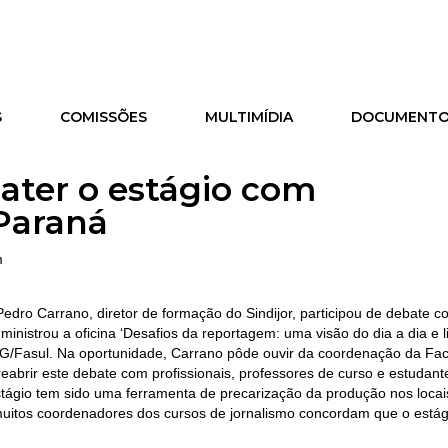
S
COMISSÕES
MULTIMÍDIA
DOCUMENT
bater o estágio com
Paraná
m
edro Carrano, diretor de formação do Sindijor, participou de debate c
nistrou a oficina ‘Desafios da reportagem: uma visão do dia a dia e lit
/Fasul. Na oportunidade, Carrano pôde ouvir da coordenação da Fa
 reabrir este debate com profissionais, professores de curso e estudan
tágio tem sido uma ferramenta de precarização da produção nos locai
“muitos coordenadores dos cursos de jornalismo concordam que o está