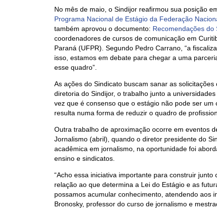
No mês de maio, o Sindijor reafirmou sua posição e
Programa Nacional de Estágio da Federação Nacional
também aprovou o documento:
Recomendações do Si
coordenadores de cursos de comunicação em Curitiba
Paraná (UFPR). Segundo Pedro Carrano, “a fiscali
isso, estamos em debate para chegar a uma parceria
esse quadro”.
As ações do Sindicato buscam sanar as solicitações
diretoria do Sindijor, o trabalho junto a universidade
vez que é consenso que o estágio não pode ser um c
resulta numa forma de reduzir o quadro de profission
Outra trabalho de aproximação ocorre em eventos de 
Jornalismo (abril), quando o diretor presidente do S
acadêmica em jornalismo, na oportunidade foi aborda
ensino e sindicatos.
“Acho essa iniciativa importante para construir jun
relação ao que determina a Lei do Estágio e as futur
possamos acumular conhecimento, atendendo aos int
Bronosky, professor do curso de jornalismo e mestr