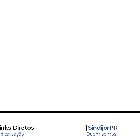
inks Diretos
SindijorPR
ndicalização
Quem somos