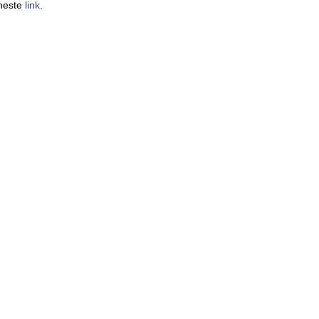
neste
link
.