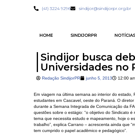
(41) 3224 9296
sindijor@sindijorpr.org.br
HOME
SINDIJORPR
NOTÍCIA
Sindijor busca de
Universidades no 
Redação SindijorPR
junho 5, 2013
12:00 a
Em viagem na última semana ao interior do estado, P
estudantes em Cascavel, oeste do Paraná. O diretor mi
durante a Semana Integrada de Comunicação da FAG
questões sobre o estágio: “o objetivo do Sindicato é
tema que necessita estudo e mapeamento, hoje o es
trabalho”, explica Carrano – acrescenta ainda que 
tem cumprido o papel acadêmico e pedagógico”.