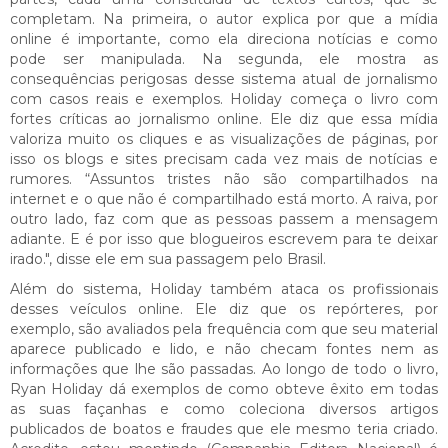
completam. Na primeira, o autor explica por que a mídia
online é importante, como ela direciona notícias e como
pode ser manipulada. Na segunda, ele mostra as
consequências perigosas desse sistema atual de
jornalismo
com casos reais e exemplos. Holiday começa o livro com
fortes críticas ao
jornalismo
online. Ele diz que essa mídia
valoriza muito os cliques e as visualizações de páginas, por
isso os blogs e sites precisam cada vez mais de notícias e
rumores. “Assuntos tristes não são compartilhados na
internet e o que não é compartilhado está morto. A raiva, por
outro lado, faz com que as pessoas passem a mensagem
adiante. E é por isso que blogueiros escrevem para te deixar
irado.", disse ele em sua passagem pelo Brasil.
Além do sistema, Holiday também ataca os profissionais
desses veículos online. Ele diz que os repórteres, por
exemplo, são avaliados pela frequência com que seu material
aparece publicado e lido, e não checam fontes nem as
informações que lhe são passadas. Ao longo de todo o livro,
Ryan Holiday dá exemplos de como obteve êxito em todas
as suas façanhas e como coleciona diversos artigos
publicados de boatos e fraudes que ele mesmo teria criado.