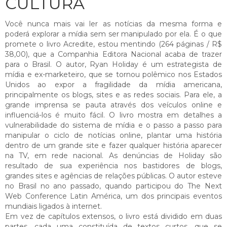
CULTURA
Você nunca mais vai ler as notícias da mesma forma e
poderá explorar a mídia sem ser manipulado por ela. É o que
promete o livro Acredite, estou mentindo (264 páginas / R$
38,00), que a Companhia Editora Nacional acaba de trazer
para o Brasil. O autor, Ryan Holiday é um estrategista de
mídia e ex-marketeiro, que se tornou polêmico nos Estados
Unidos ao expor a fragilidade da mídia americana,
principalmente os blogs, sites e as redes sociais. Para ele, a
grande imprensa se pauta através dos veículos online e
influenciá-los é muito fácil. O livro mostra em detalhes a
vulnerabilidade do sistema de mídia e o passo a passo para
manipular o ciclo de notícias online, plantar uma história
dentro de um grande site e fazer qualquer história aparecer
na TV, em rede nacional. As denúncias de Holiday são
resultado de sua experiência nos bastidores de blogs,
grandes sites e agências de relações públicas. O autor esteve
no Brasil no ano passado, quando participou do The Next
Web Conference Latin América, um dos principais eventos
mundiais ligados à internet.
Em vez de capítulos extensos, o livro está dividido em duas
partes, cada uma constituída de textos curtos, que se