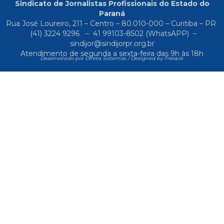
Sindicato de Jornalistas Profissionais do Estado do
Paraná
Rua José Loureiro, 211 – Centro – 80.010-000 – Curitiba – PR
(41) 3224 9296
–
41 99103-8502
(WhatsAPP) –
sindijor@sindijorpr.org.br
Atendimento de segunda a sexta-feira das 9h às 18h
Desenvolvido por Direta Sistemas /
Designed by Freepik