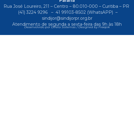
Paraná
Rua José Loureiro, 211 – Centro – 80.010-000 – Curitiba – PR
(41) 3224 9296
–
41 99103-8502
(WhatsAPP) –
sindijor@sindijorpr.org.br
Atendimento de segunda a sexta-feira das 9h às 18h
Desenvolvido por Direta Sistemas /
Designed by Freepik