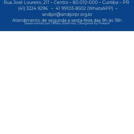
Rua José Loureiro, 211 – Centro – 80.010-000 – Curitiba – PR
(41) 3224 9296
–
41 99103-8502
(WhatsAPP) –
sindijor@sindijorpr.org.br
Atendimento de segunda a sexta-feira das 9h às 18h
Desenvolvido por Direta Sistemas /
Designed by Freepik