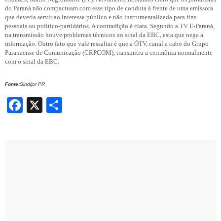
do Paraná não compactuam com esse tipo de conduta à frente de uma emissora
que deveria servir ao interesse público e não instrumentalizada para fins
pessoais ou político-partidários. A contradição é clara. Segundo
a TV E-Paraná,
na transmissão houve problemas técnicos no sinal da EBC, esta que nega a
informação. Outro fato que vale ressaltar é que a ÓTV, canal a cabo do Grupo
Paranaense de Comunicação (GRPCOM), transmitiu a cerimônia normalmente
com o sinal da EBC.
Fonte:
Sindijor PR
Facebook
X
Share