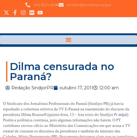
(41) 3224 9296
sindijor@sindijorpr.org.br
Dilma censurada no
Paraná?
Redação SindijorPR
outubro 17, 2011
12:00 am
O Sindicato dos Jornalistas Profissionais do Paraná (Sindijor PR) já havia
repudiado a cobertura seletiva da TV E-Paraná na transmissão do discurso da
aqui
presidenta Dilma Rousseff (quinta-feira, 13 – leia texto do Sindijor Pr
).
Porém a polêmica continua, pois algumas informações não batem. O PT
curitibano enviou ofício ao Ministério das Comunicações em que acusa a TV
estatal de censurar os discursos da presidenta e também do ministro das
Cidades, Mário Negromonte (PP). Novamente deixamos claro que
os jornalistas