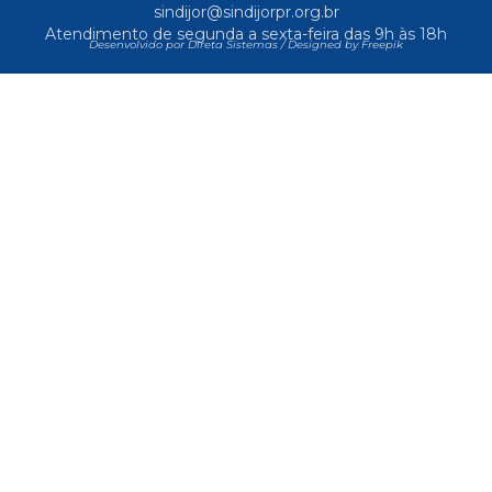
sindijor@sindijorpr.org.br
Atendimento de segunda a sexta-feira das 9h às 18h
Desenvolvido por Direta Sistemas /
Designed by Freepik