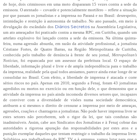
de hoje, dois criminosos em uma moto dispararam 15 vezes contra a sede da
emissora. O atentado – covarde e potencialmente mortífero – reflete a situação
por que passam os jornalistas e a imprensa no Paraná e no Brasil: desrespeito,
intimidação e restrição à autonomia de trabalho. No ano passado, em meio à
Diários Secretos
divulgação do escândalo dos
na Assembleia Legislativa,
um ato ameaçador foi praticado contra a mesma RPC, em Curitiba, quando um
artefato explosivo foi lançado contra a sede da emissora. Na última quinta-
feira, numa agressão absurda, em razão da atividade profissional, a jornalista
Cristiane Fortes, de Quatro Barras, na Região Metropolitana de Curitiba,
conhecida pelo trabalho de denúncia à frente de seu jornal,
Metropolitan’s
Notícias
, foi espancada por um assessor da prefeitura local. O espaço de
liberdade, informação plural e livre e de ampla independência para o trabalho
da imprensa, realidade pela qual todos ansiamos, parece ainda estar longe de se
consolidar no Brasil. Com efeito, a liberdade de imprensa é atacada e corre
sérios riscos no país. Apenas em 2010, segundo a Fenaj, foram 43 jornalistas
agredidos ou mortos no exercício ou em função dele, o que demonstra que a
atividade da imprensa no país ainda incomoda diversos setores que, incapazes
de conviver com a diversidade de visões numa sociedade democrática,
atribuem a si mesmos o direito de censurar a imprensa por meio de ameaças,
agressões, coações e chantagens a jornalistas. Não pode haver imprensa livre se
estes setores não perceberem, sob o rigor da lei, que tais condutas são
inadmissíveis. Assim, cabe aos Sindicatos dos Jornalistas e à Fenaj cobrar das
autoridades a rigorosa apuração das responsabilidades por estes atos e a
punição exemplar daqueles que tentam restringir o trabalho da imprensa livre.
Solidários aos trabalhadores da RPC TV e à empresa, vamos lutar para que o