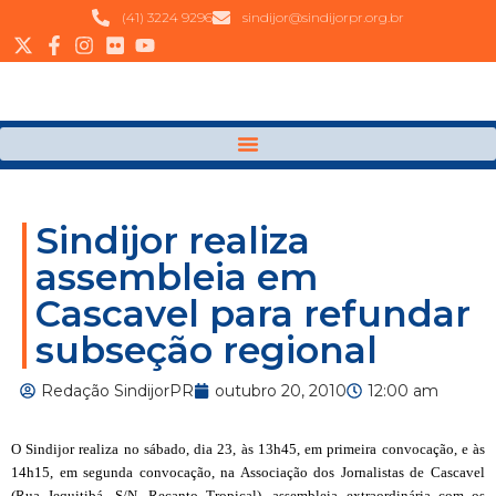
(41) 3224 9296
sindijor@sindijorpr.org.br
Sindijor realiza
assembleia em
Cascavel para refundar
subseção regional
Redação SindijorPR
outubro 20, 2010
12:00 am
O Sindijor realiza no sábado, dia 23, às 13h45, em primeira convocação, e às
14h15, em segunda convocação, na Associação dos Jornalistas de Cascavel
(Rua Jequitibá, S/N, Recanto Tropical), assembleia extraordinária com os