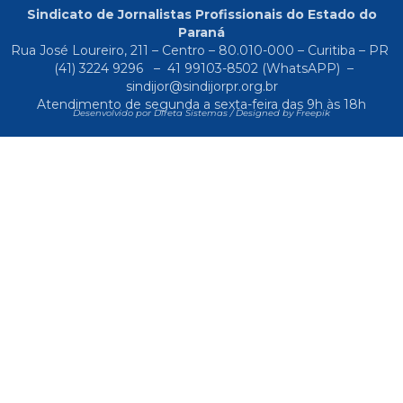
Sindicato de Jornalistas Profissionais do Estado do
Paraná
Rua José Loureiro, 211 – Centro – 80.010-000 – Curitiba – PR
(41) 3224 9296
–
41 99103-8502
(WhatsAPP) –
sindijor@sindijorpr.org.br
Atendimento de segunda a sexta-feira das 9h às 18h
Desenvolvido por Direta Sistemas /
Designed by Freepik