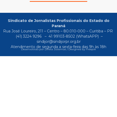
Sindicato de Jornalistas Profissionais do Estado do
Paraná
Rua José Loureiro, 211 – Centro – 80.010-000 – Curitiba – PR
(41) 3224 9296
–
41 99103-8502
(WhatsAPP) –
sindijor@sindijorpr.org.br
Atendimento de segunda a sexta-feira das 9h às 18h
Desenvolvido por Direta Sistemas /
Designed by Freepik