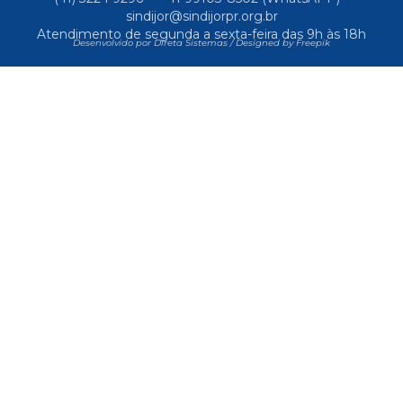
sindijor@sindijorpr.org.br
Atendimento de segunda a sexta-feira das 9h às 18h
Desenvolvido por Direta Sistemas /
Designed by Freepik