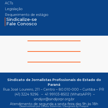
ACTs
Legislação
Requerimento de estágio
Sindicalize-se
Fale Conosco
Sindicato de Jornalistas Profissionais do Estado do
Paraná
Rua José Loureiro, 211 – Centro – 80.010-000 – Curitiba – PR
(41) 3224 9296
–
41 99103-8502
(WhatsAPP) –
sindijor@sindijorpr.org.br
Atendimento de segunda a sexta-feira das 9h às 18h
Desenvolvido por Direta Sistemas /
Designed by Freepik