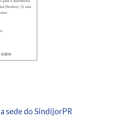
s para a Assembléia
hal Deodoro, 51 sala
sobre:
a;
 – FATO
na sede do SindijorPR