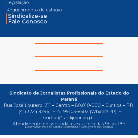
Legislação
Requerimento de estágio
Sindicalize-se
Fale Conosco
Sindicato de Jornalistas Profissionais do Estado do
Paraná
Rua José Loureiro, 211 – Centro – 80.010-000 – Curitiba – PR
(41) 3224 9296
–
41 99103-8502
(WhatsAPP) –
sindijor@sindijorpr.org.br
Atendimento de segunda a sexta-feira das 9h às 18h
Desenvolvido por Direta Sistemas /
Designed by Freepik