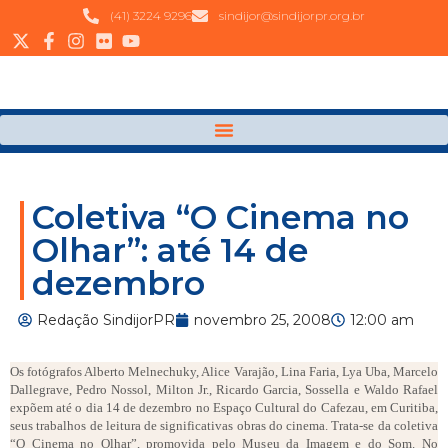
(41) 3224 9296
sindijor@sindijorpr.org.br
Coletiva “O Cinema no
Olhar”: até 14 de
dezembro
Redação SindijorPR
novembro 25, 2008
12:00 am
Os fotógrafos Alberto Melnechuky, Alice Varajão, Lina Faria, Lya Uba, Marcelo
Dallegrave, Pedro Nossol, Milton Jr., Ricardo Garcia, Sossella e Waldo Rafael
expõem até o dia 14 de dezembro no Espaço Cultural do Cafezau, em Curitiba,
seus trabalhos de leitura de significativas obras do cinema. Trata-se da coletiva
“O Cinema no Olhar”, promovida pelo Museu da Imagem e do Som. No