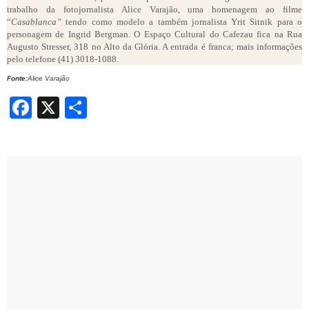
trabalho da fotojornalista Alice Varajão, uma homenagem
ao filme
“
Casablanca”
tendo como modelo a também jornalista Yrit Sitnik para o
personagem de Ingrid Bergman. O
Espaço Cultural do Cafezau fica na Rua
Augusto Stresser, 318 no Alto da Glória. A entrada é franca; mais informações
pelo telefone (41) 3018-1088.
Fonte:
Alice Varajão
Facebook
X
Share