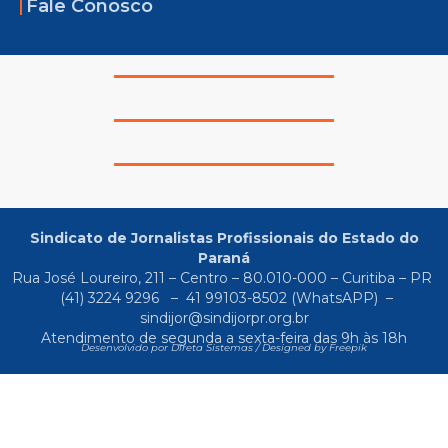
Fale Conosco
Sindicato de Jornalistas Profissionais do Estado do
Paraná
Rua José Loureiro, 211 – Centro – 80.010-000 – Curitiba – PR
(41) 3224 9296
–
41 99103-8502
(WhatsAPP) –
sindijor@sindijorpr.org.br
Atendimento de segunda a sexta-feira das 9h às 18h
Desenvolvido por Direta Sistemas /
Designed by Freepik