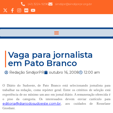
(41) 3224 9296
sindijor@sindijorpr.org.br
Vaga para jornalista
em Pato Branco
Redação SindijorPR
outubro 16, 2008
12:00 am
O Diário do Sudoeste, de Pato Branco está selecionando jornalista para
trabalhar na redação, como repórter geral. Entre os critérios de seleção está
experiência de no mínimo um ano em jornal diário. A remuneração oferecida é
o piso da categoria. Os interessados devem enviar currículo para
editoria@diariodosudoeste.com.br
, aos cuidados de Rosselane
Giordani.