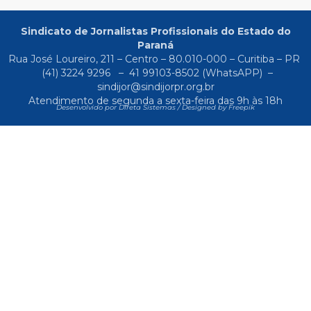
Sindicato de Jornalistas Profissionais do Estado do
Paraná
Rua José Loureiro, 211 – Centro – 80.010-000 – Curitiba – PR
(41) 3224 9296
–
41 99103-8502
(WhatsAPP) –
sindijor@sindijorpr.org.br
Atendimento de segunda a sexta-feira das 9h às 18h
Desenvolvido por Direta Sistemas /
Designed by Freepik