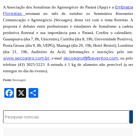
Embrapa
A Associação dos Jornalistas do Agronegócio do Paraná (Ajap) e a
Florestas
retomam no mês de outubro os Seminários Itinerantes
Comunicação e Agronegócio (Secoagro), desta vez com o tema florestas. A
proposta é debater entre profissionais e estudantes de Jornalismo a cadeia
produtiva florestal e sua importância para o Paraná. Confira o calendário:
Guarapuava (dia 7, 8h, Unicentro), Curitiba (dia 8, 19h, Universidade Positivo),
Ponta Grossa (dia 9, 8h, UEPG), Maringá (dia 20, 19h, Hotel Bristol), Londrina
(dia 21, 19h, Auditório da Acil). Informações e inscrições pelo site
www.secoagro.com.br
secoagro@fbeventos.com
, e-mail
, ou pelo
telefone (43) 3025-5223. A entrada é 1 kg de alimento não perecível (a ser
entregue no dia do evento).
Fonte:
Secoagro
Facebook
X
Share