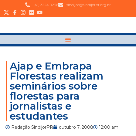
(41) 3224 9296
sindijor@sindijorpr.org.br
Ajap e Embrapa
Florestas realizam
seminários sobre
florestas para
jornalistas e
estudantes
Redação SindijorPR
outubro 7, 2008
12:00 am