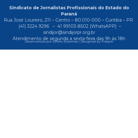
Sindicato de Jornalistas Profissionais do Estado do
Paraná
Rua José Loureiro, 211 – Centro – 80.010-000 – Curitiba – PR
(41) 3224 9296
–
41 99103-8502
(WhatsAPP) –
sindijor@sindijorpr.org.br
Atendimento de segunda a sexta-feira das 9h às 18h
Desenvolvido por Direta Sistemas /
Designed by Freepik