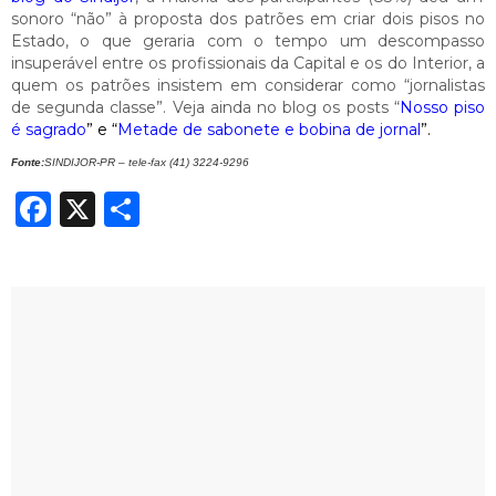
sonoro “não” à proposta dos patrões em criar dois pisos no
Estado, o que geraria com o tempo um descompasso
insuperável entre os profissionais da Capital e os do Interior, a
quem os patrões insistem em considerar como “jornalistas
de segunda classe”. Veja ainda no blog os posts “
Nosso piso
é sagrado
” e “
Metade de sabonete e bobina de jornal
”.
Fonte:
SINDIJOR-PR – tele-fax (41) 3224-9296
Facebook
X
Share