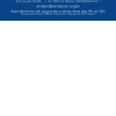
(41) 3224 9296
–
41 99103-8502
(WhatsAPP) –
sindijor@sindijorpr.org.br
Atendimento de segunda a sexta-feira das 9h às 18h
Desenvolvido por Direta Sistemas /
Designed by Freepik