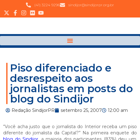
(41) 3224 9296
sindijor@sindijorpr.org.br
Piso diferenciado e
desrespeito aos
jornalistas em posts do
blog do Sindijor
Redação SindijorPR
setembro 25, 2007
12:00 am
“Você acha justo que o jornalista do Interior receba um piso
diferente do jornalista da Capital?” Na primeira enquete do
blog do Sindijor
, a maioria dos participantes (83%) deu um