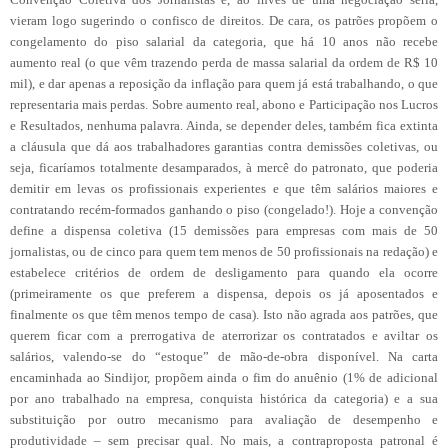
vieram logo sugerindo o confisco de direitos. De cara, os patrões propõem o
congelamento do piso salarial da categoria, que há 10 anos não recebe
aumento real (o que vêm trazendo perda de massa salarial da ordem de R$ 10
mil), e dar apenas a reposição da inflação para quem já está trabalhando, o que
representaria mais perdas. Sobre aumento real, abono e Participação nos Lucros
e Resultados, nenhuma palavra. Ainda, se depender deles, também fica extinta
a cláusula que dá aos trabalhadores garantias contra demissões coletivas, ou
seja, ficaríamos totalmente desamparados, à mercê do patronato, que poderia
demitir em levas os profissionais experientes e que têm salários maiores e
contratando recém-formados ganhando o piso (congelado!). Hoje a convenção
define a dispensa coletiva (15 demissões para empresas com mais de 50
jornalistas, ou de cinco para quem tem menos de 50 profissionais na redação) e
estabelece critérios de ordem de desligamento para quando ela ocorre
(primeiramente os que preferem a dispensa, depois os já aposentados e
finalmente os que têm menos tempo de casa). Isto não agrada aos patrões, que
querem ficar com a prerrogativa de aterrorizar os contratados e aviltar os
salários, valendo-se do “estoque” de mão-de-obra disponível. Na carta
encaminhada ao Sindijor, propõem ainda o fim do anuênio (1% de adicional
por ano trabalhado na empresa, conquista histórica da categoria) e a sua
substituição por outro mecanismo para avaliação de desempenho e
produtividade – sem precisar qual. No mais, a contraproposta patronal é