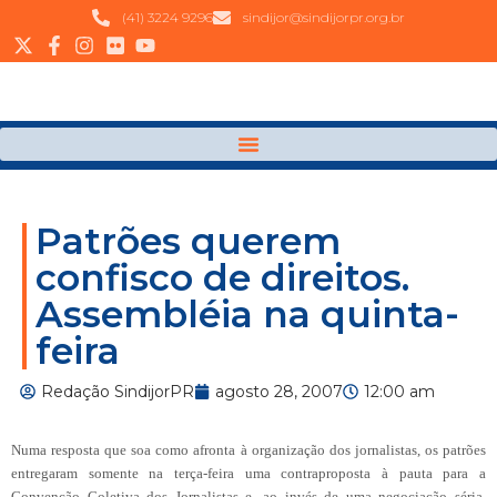
(41) 3224 9296
sindijor@sindijorpr.org.br
Patrões querem
confisco de direitos.
Assembléia na quinta-
feira
Redação SindijorPR
agosto 28, 2007
12:00 am
Numa resposta que soa como afronta à organização dos jornalistas, os patrões
entregaram somente na terça-feira uma contraproposta à pauta para a
Convenção Coletiva dos Jornalistas e, ao invés de uma negociação séria,