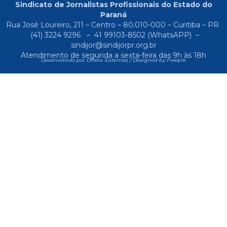
Sindicato de Jornalistas Profissionais do Estado do
Paraná
Rua José Loureiro, 211 – Centro – 80.010-000 – Curitiba – PR
(41) 3224 9296
–
41 99103-8502
(WhatsAPP) –
sindijor@sindijorpr.org.br
Atendimento de segunda a sexta-feira das 9h às 18h
Desenvolvido por Direta Sistemas /
Designed by Freepik