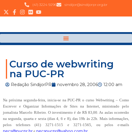
(41) 3224 9296
sindijor@sindijorpr.org.br
Curso de webwriting
na PUC-PR
Redação SindijorPR
novembro 28, 2006
12:00 am
Na próxima segunda-feira, inicia-se na PUC-PR o curso Webwriting – Como
Escrever e Organizar Informações de Sites na Internet, ministrado pelo
jornalista Marcelo Ribeiro. O investimento é de R$ 83,00. As aulas ocorrerão
na segunda, quarta e sexta (dias 4, 6 e 8), das 19h às 22h. Mais informações,
pelos telefones (41) 3271-1515 e 3271-1565, ou pelos e-mails
necs@pucpr.br
necspucpr@yahoo.com.br
e