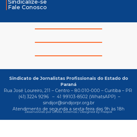
Sindicalize-se
Fale Conosco
Sindicato de Jornalistas Profissionais do Estado do
Paraná
Rua José Loureiro, 211 – Centro – 80.010-000 – Curitiba – PR
(41) 3224 9296
–
41 99103-8502
(WhatsAPP) –
sindijor@sindijorpr.org.br
Atendimento de segunda a sexta-feira das 9h às 18h
Desenvolvido por Direta Sistemas /
Designed by Freepik