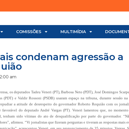
COMISSÕES
MULTIMÍDIA
DOCUMEN
ais condenam agressão a
quião
12:00 am
rensa, os deputados Tadeu Veneri (PT), Barbosa Neto (PDT), José Domingos Scarpe
ns (PDT) e Valdir Rossoni (PSDB) usaram espaço na tribuna, durante sessão na
 repudiar a atitude de desrespeito do governador Roberto Requião com os jornali
arte favorável do deputado André Vargas (PT). Veneri lamentou que, no moment
al, tenham sido vítimas do ato de desqualificação por parte do governador. “
dores”, afirmou. “Vi jornalistas que fizeram perguntas e tiveram as respostas mais e
municação”, acrescentou Veneri, em seu pronunciamento de 35 minutos. Vargas, Sc