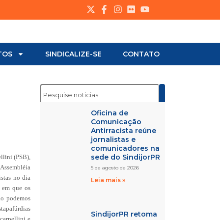
TOS
SINDICALIZE-SE
CONTATO
Oficina de
Comunicação
Antirracista reúne
jornalistas e
comunicadores na
sede do SindijorPR
llini (PSB),
 Assembléia
5 de agosto de 2026
stas no dia
Leia mais »
o em que os
Não podemos
stapafúrdias
SindijorPR retoma
arpellini e