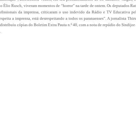
ndo Élio Rusch, viveram momentos de “horror” na tarde de ontem. Os deputados Ra
rofissionais da imprensa, criticaram o uso indevido da Rádio e TV Educativa pe
speita a imprensa, está desrespeitando a todos os paranaenses”. A jornalista Thirs
 distribuiu cópias do Boletim Extra Pauta n.º 40, com a nota de repúdio do Sindijor 
.