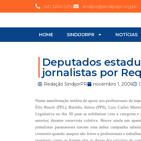
(41) 3224 9296
sindijor@sindijorpr.org.br
HOME
SINDIJORPR
NOTÍCIAS
Deputados estadu
jornalistas por Re
Redação SindijorPR
novembro 1, 2006
Numa manifestação inédita de apoio aos profissionais da imp
Élio Rusch (PFL), Ratinho Júnior (PPS), Luiz Carlos Marti
Legislativa no dia 30 para se solidarizar com a categoria e
anterior, durante entrevista coletiva. Houve ainda um ap
jornalistas paranaenses travam uma árdua campanha salari
consentir quando ataques são feitos a profissionais e trabalha
possíveis, como se fossem elas as donas dos veículos de co