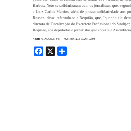
Barbosa Neto se solidarizaram com os jornalistas, que, segu
e Luiz Carlos Martins, além de prestar solidariedade aos p
Rossoni disse, referindo-se a Requião, que, “quando ele desre
diretora de Fiscalização do Exercício Profissional do Sindijor,
Requião, aos deputados e jornalistas que cobrem a Assembléia
Fonte:
SINDIJOR-PR – tele-fax (41) 3224-9296
Facebook
X
Share