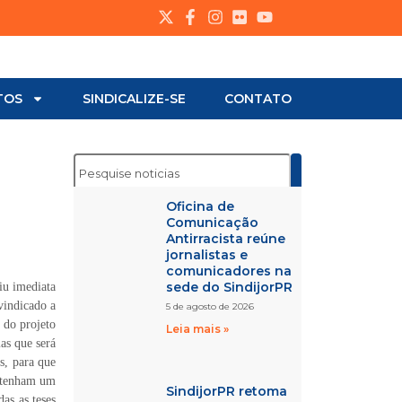
TOS
SINDICALIZE-SE
CONTATO
Oficina de
Comunicação
Antirracista reúne
jornalistas e
comunicadores na
sede do SindijorPR
iu imediata
vindicado a
5 de agosto de 2026
 do projeto
Leia mais »
as que será
s, para que
, tenham um
SindijorPR retoma
as as teses