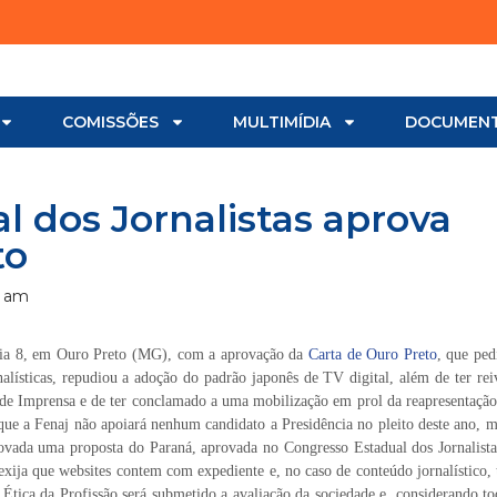
COMISSÕES
MULTIMÍDIA
DOCUMEN
l dos Jornalistas aprova
to
0 am
ia 8,
em Ouro Preto
(MG), com a aprovação da
Carta de Ouro Preto
, que ped
lísticas, repudiou a adoção do padrão japonês de TV digital, além de ter rei
ei de Imprensa e de ter conclamado a uma mobilização em prol da reapresentação
 que a Fenaj não apoiará nenhum candidato a Presidência no pleito deste ano, m
rovada uma proposta do Paraná, aprovada no Congresso Estadual dos Jornalista
 exija que websites contem com expediente e, no caso de conteúdo jornalístico
 Ética da Profissão será submetido a avaliação da sociedade e, considerando tod