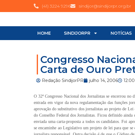
(41) 3224 9296
sindijor@sindijorpr.org.br
HOME
SINDIJORPR
NOTÍCIAS
Congresso Naciona
Carta de Ouro Pre
Redação SindijorPR
julho 14, 2006
12:0
O 32º Congresso Nacional dos Jornalistas se encerrou no d
entrada em vigor da nova regulamentação das funções jorna
aprovação do substitutivo dos jornalistas ao projeto de L
do Conselho Federal dos Jornalistas. Ficou definido ainda
enviada uma carta-proposta a todos os candidatos. Foi ap
se encaminhe ao Legislativo um projeto de lei para que se
jornalista responsável. Outra decisão é de que o Código de