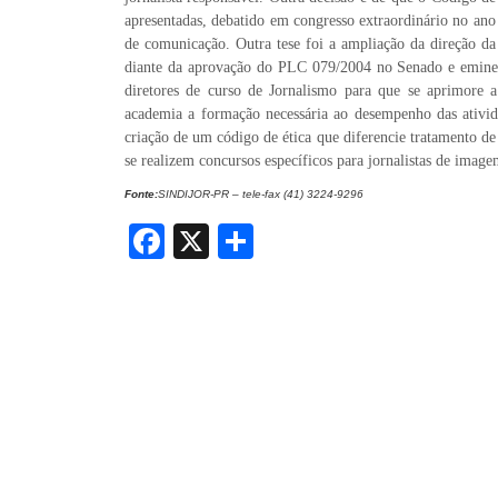
apresentadas, debatido em congresso extraordinário no an
de comunicação. Outra tese foi a ampliação da direção da
diante da aprovação do PLC 079/2004 no Senado e eminente
diretores de curso de Jornalismo para que se aprimore a
academia a formação necessária ao desempenho das ativi
criação de um código de ética que diferencie tratamento 
se realizem concursos específicos para jornalistas de image
Fonte:
SINDIJOR-PR – tele-fax (41) 3224-9296
Facebook
X
Share