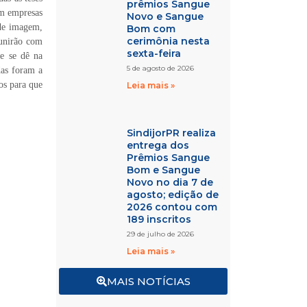
prêmios Sangue
em empresas
Novo e Sangue
 de imagem,
Bom com
cerimônia nesta
eunirão com
sexta-feira
ue se dê na
5 de agosto de 2026
das foram a
os para que
Leia mais »
SindijorPR realiza
entrega dos
Prêmios Sangue
Bom e Sangue
Novo no dia 7 de
agosto; edição de
2026 contou com
189 inscritos
29 de julho de 2026
Leia mais »
MAIS NOTÍCIAS