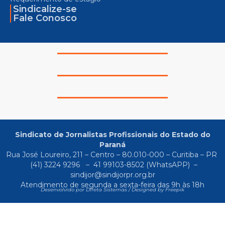
Sindicalize-se
Fale Conosco
Sindicato de Jornalistas Profissionais do Estado do
Paraná
Rua José Loureiro, 211 – Centro – 80.010-000 – Curitiba – PR
(41) 3224 9296
–
41 99103-8502
(WhatsAPP) –
sindijor@sindijorpr.org.br
Atendimento de segunda a sexta-feira das 9h às 18h
Desenvolvido por Direta Sistemas /
Designed by Freepik