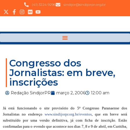
(41) 3224 9296
sindijor@sindijorpr.org.br
Congresso dos
Jornalistas: em breve,
inscrições
Redação SindijorPR
março 2, 2006
12:00 am
Já está funcionando o site provisório do 5º Congresso Paranaense dos
Jornalistas no endereço
www.sindijorpr.org.br/eventos
, que em breve será
substituído por uma versão definitiva, já com ficha de inscrição. Estão
confirmadas para o evendo que acontece nos dias 7, 8 e 9 de abril, em Curitiba,