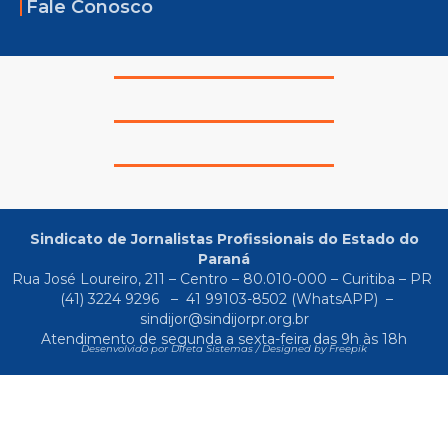
Fale Conosco
Sindicato de Jornalistas Profissionais do Estado do
Paraná
Rua José Loureiro, 211 – Centro – 80.010-000 – Curitiba – PR
(41) 3224 9296
–
41 99103-8502
(WhatsAPP) –
sindijor@sindijorpr.org.br
Atendimento de segunda a sexta-feira das 9h às 18h
Desenvolvido por Direta Sistemas /
Designed by Freepik