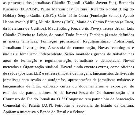
as presenças
dos jornalistas Cláudio
Tognolli (Rádio Jovem Pan), Bernardo
Kucinski (ECA/USP), Paulo Markun (
TV Cultura
), Ricardo Noblat (Blog do
Noblat), Sérgio Gadini (UEPG), Caio Túlio Costa (Fundação Semco), Ayoub
Hanna Ayoub (UEL), Murilo Ramos (UnB), Maria do Carmo Batiston (a Duca,
da
Prefeitura de Curitiba
),
Mauri König
(
Gazeta do Povo
), Teresa Urban, Luís
Cláudio Oliveira (
o Lobão, do portal Tudo Paraná). Também já estão definidas
as mesas temáticas: Formação profissional, Regulamentação Profissional,
Jornalismo Investigativo,
Assessoria de comunicação
, Novas tecnologias e
mídias e Jornalismo independente. Serão montados grupos de trabalho nas
áreas de Formação e regulamentação, Jornalismo e democracia, Novos
mercados e Organização sindical. Haverá ainda eventos extras, como oficinas
de saúde (postura, LER e estresse), mostra de imagens, lançamentos de livros de
jornalistas com sessão de autógrafos, apresentações de jornalistas músicos e
lançamentos de CDs, exibição curtas ou documentários e exposição de
estandes de patrocinadores. Ainda haverá Festa de Confraternização e o
Churrasco do Dia do Jornalista. O 5º Congresso tem patrocínio da Associação
Comercial do Paraná
(ACP), Petrobrás e Secretaria de Estado da Cultura.
Apóiam a iniciativa o Banco do Brasil e o Sebrae.