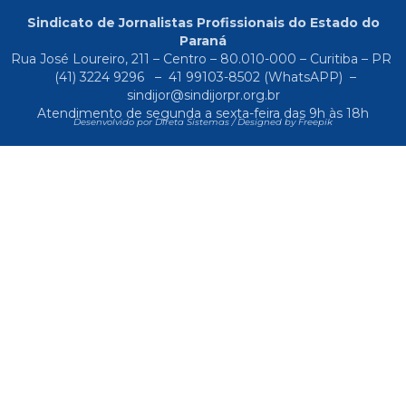
Sindicato de Jornalistas Profissionais do Estado do
Paraná
Rua José Loureiro, 211 – Centro – 80.010-000 – Curitiba – PR
(41) 3224 9296
–
41 99103-8502
(WhatsAPP) –
sindijor@sindijorpr.org.br
Atendimento de segunda a sexta-feira das 9h às 18h
Desenvolvido por Direta Sistemas /
Designed by Freepik