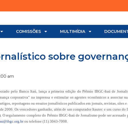
COMISSÕES
MULTIMÍDIA
DOCUMEN
rnalístico sobre governan
2:00 am
apoiado pelo Banco Itaú, lança a primeira edição do Prêmio IBGC-Itaú de Jornal
rnança corporativa” na imprensa e estimular os agentes econômicos a associar s
artigos, reportagens ou ensaios jornalísticos publicados em jornais, revistas, sites e
de 2006. Os vencedores ganharão, além de um computador Itautec e um curso do
ro). O regulamento completo do Prêmio IBGC-Itaú de Jornalismo pode ser acessado
au@ibgc.org.br
ou telefone (11) 3043-7008.