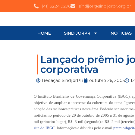
(41) 3224 9296
sindijor@sindijorpr.org.br
HOME
SINDIJORPR
NOTÍCIAS
Lançado prêmio jo
corporativa
Redação SindijorPR
outubro 26, 2005
1
O Instituto Brasileiro de Governança Corporativa (IBGC), 
objetivo de ampliar o interesse da cobertura do tema “gove
adoção das melhores práticas nesta área. Poderão ser inscritos 
notícias no período de 20 de outubro de
2005 a
31 de agosto 
mil (primeiro lugar), R$ 3 mil (segundo) e R$ 2 mil (tercei
site do IBGC
. Informações e dúvidas pelo e-mail
premioibgcit