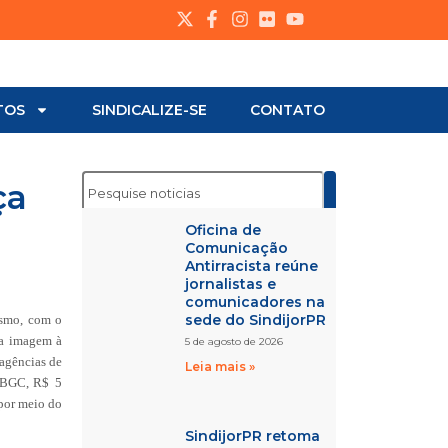
TOS
SINDICALIZE-SE
CONTATO
ça
Oficina de
Comunicação
Antirracista reúne
jornalistas e
comunicadores na
sede do SindijorPR
ismo, com o
ua imagem à
5 de agosto de 2026
 agências de
Leia mais »
 IBGC, R$ 5
 por meio do
SindijorPR retoma