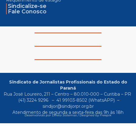
Sindicalize-se
Fale Conosco
Sindicato de Jornalistas Profissionais do Estado do
Paraná
Rua José Loureiro, 211 – Centro – 80.010-000 – Curitiba – PR
(41) 3224 9296
–
41 99103-8502
(WhatsAPP) –
sindijor@sindijorpr.org.br
Atendimento de segunda a sexta-feira das 9h às 18h
Desenvolvido por Direta Sistemas /
Designed by Freepik