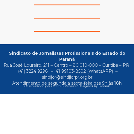
Sindicato de Jornalistas Profissionais do Estado do
Paraná
Rua José Loureiro, 211 – Centro – 80.010-000 – Curitiba – PR
(41) 3224 9296
–
41 99103-8502
(WhatsAPP) –
sindijor@sindijorpr.org.br
Atendimento de segunda a sexta-feira das 9h às 18h
Desenvolvido por Direta Sistemas /
Designed by Freepik