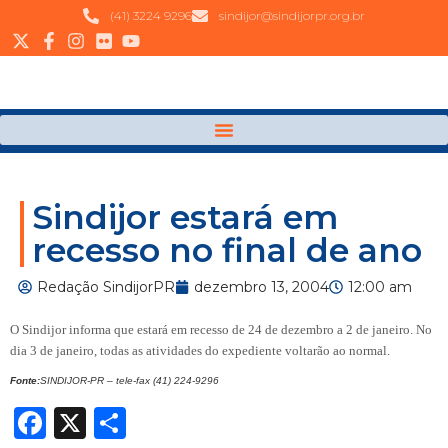
(41) 3224 9296
sindijor@sindijorpr.org.br
Sindijor estará em
recesso no final de ano
Redação SindijorPR
dezembro 13, 2004
12:00 am
O Sindijor informa que
estará em recesso de 24 de dezembro a 2 de janeiro. No
dia 3 de janeiro, todas as atividades do expediente voltarão ao normal.
Fonte:
SINDIJOR-PR – tele-fax (41) 224-9296
Facebook
X
Share