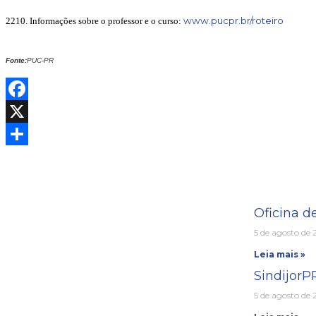
www.pucpr.br/roteiro
2210. Informações sobre o professor e o curso:
Fonte:
PUC-PR
Facebook
X
Share
Oficina d
5 de agosto de
Leia mais »
Sindijor
5 de agosto de