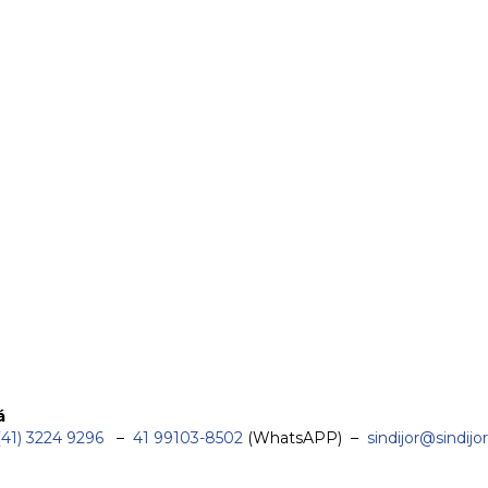
á
(41) 3224 9296
–
41 99103-8502
(WhatsAPP) –
sindijor@sindijor