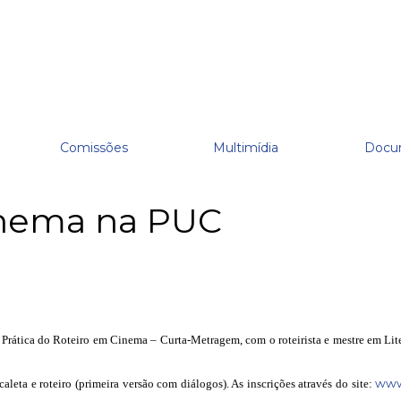
Comissões
Multimídia
Docu
inema na PUC
tica do Roteiro em Cinema – Curta-Metragem, com o roteirista e mestre em Literat
www
leta e roteiro (primeira versão com diálogos). As inscrições através do site: