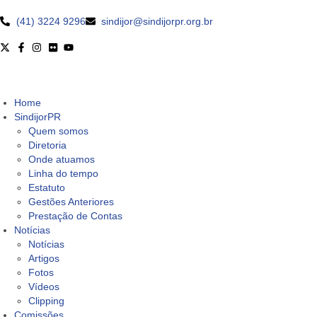
(41) 3224 9296
sindijor@sindijorpr.org.br
Home
SindijorPR
Quem somos
Diretoria
Onde atuamos
Linha do tempo
Estatuto
Gestões Anteriores
Prestação de Contas
Notícias
Notícias
Artigos
Fotos
Vídeos
Clipping
Comissões