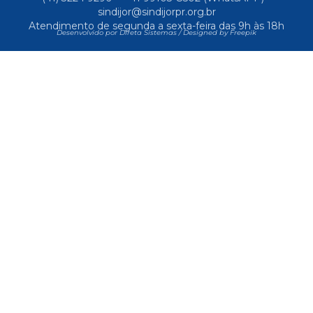
sindijor@sindijorpr.org.br
Atendimento de segunda a sexta-feira das 9h às 18h
Desenvolvido por Direta Sistemas /
Designed by Freepik