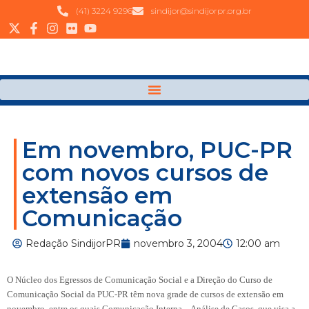
(41) 3224 9296
sindijor@sindijorpr.org.br
Em novembro, PUC-PR
com novos cursos de
extensão em
Comunicação
Redação SindijorPR
novembro 3, 2004
12:00 am
O Núcleo dos Egressos de Comunicação Social e a Direção do Curso de
Comunicação Social da PUC-PR têm nova grade de cursos de extensão em
novembro, entre os quais Comunicação Interna – Análise de Casos, que visa a