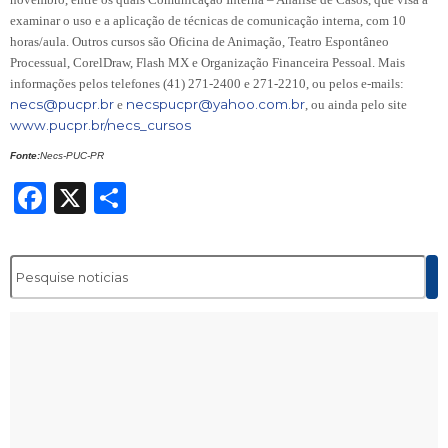
examinar o uso e a aplicação de técnicas de comunicação interna, com 10
horas/aula. Outros cursos são Oficina de Animação, Teatro Espontâneo
Processual,
CorelDraw
, Flash MX e Organização Financeira Pessoal. Mais
informações pelos telefones (41) 271-2400 e 271-2210, ou pelos e-mails:
necs@pucpr.br
necspucpr@yahoo.com.br
e
, ou ainda pelo site
www.pucpr.br/necs_cursos
Fonte:
Necs-PUC-PR
Facebook
X
Share