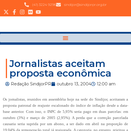
(41) 3224 9296
sindijor@sindijorpr.org.br
Jornalistas aceitam
proposta econômica
Redação SindijorPR
outubro 13, 2004
12:00 am
Os jornalistas, reunidos em assembléia hoje na sede do Sindijor, aceitaram a
proposta patronal de reajuste escalonado do índice de inflação desde a data-
base anterior. Com isso, o INPC de 5,95% seria pago em duas parcelas: em
outubro (3%) e março de 2005 (2,95%). A perda que a correção parcelada
causaria seria suprida por um abono, a ser dado em abril na proporção de
19,04% da remuneração total já reajustada. A categoria, no entanto, rejeitou a