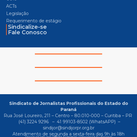
ACTs
Legislação
Requerimento de estágio
Sindicalize-se
Fale Conosco
Sindicato de Jornalistas Profissionais do Estado do
Paraná
Rua José Loureiro, 211 – Centro – 80.010-000 – Curitiba – PR
(41) 3224 9296
–
41 99103-8502
(WhatsAPP) –
sindijor@sindijorpr.org.br
Atendimento de segunda a sexta-feira das 9h às 18h
Desenvolvido por Direta Sistemas /
Designed by Freepik