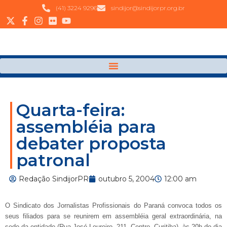
(41) 3224 9296
sindijor@sindijorpr.org.br
Quarta-feira:
assembléia para
debater proposta
patronal
Redação SindijorPR
outubro 5, 2004
12:00 am
O Sindicato dos Jornalistas Profissionais do Paraná convoca todos os
seus filiados para se reunirem em assembléia geral extraordinária, na
sede da entidade (Rua José Loureiro, 211, Centro, Curitiba), às 20h do dia