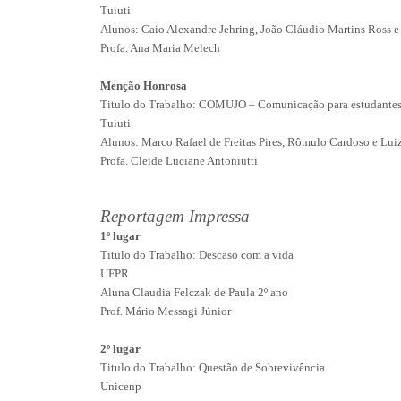
Tuiuti
Alunos: Caio Alexandre Jehring, João Cláudio Martins Ross e
Profa. Ana Maria Melech
Menção Honrosa
Titulo do Trabalho: COMUJO – Comunicação para estudantes
Tuiuti
Alunos: Marco Rafael de Freitas Pires, Rômulo Cardoso e Lui
Profa. Cleide Luciane Antoniutti
Reportagem Impressa
1º lugar
Titulo do Trabalho: Descaso com a vida
UFPR
Aluna Claudia Felczak de Paula 2º ano
Prof. Mário Messagi Júnior
2º lugar
Titulo do Trabalho: Questão de Sobrevivência
Unicenp