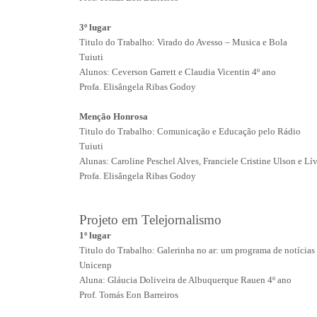
3º lugar
Titulo do Trabalho: Virado do Avesso – Musica e Bola
Tuiuti
Alunos: Ceverson Garrett e Claudia Vicentin 4º ano
Profa. Elisângela Ribas Godoy
Menção Honrosa
Titulo do Trabalho: Comunicação e Educação pelo Rádio
Tuiuti
Alunas: Caroline Peschel Alves, Franciele Cristine Ulson e Lí
Profa. Elisângela Ribas Godoy
Projeto em Telejornalismo
1º lugar
Titulo do Trabalho: Galerinha no ar: um programa de notícias
Unicenp
Aluna: Gláucia Doliveira de Albuquerque Rauen 4º ano
Prof. Tomás Eon Barreiros