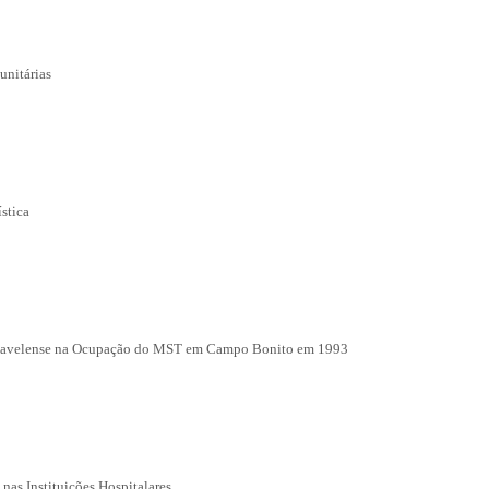
unitárias
stica
Cascavelense na Ocupação do MST em Campo Bonito em 1993
as Instituições Hospitalares