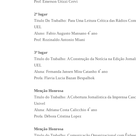
Prof. Emerson Urizzi Cervi
2º lugar
Titulo Do Trabalho: Para Uma Leitura Crítica das Rádios Com
UEL
º
Aluno: Fabio Augusto Mansano 4
ano
Prof. Rozinaldo Antonio Miani
3º lugar
Titulo do Trabalho: A Construção da Notícia na Edição Jornalí
UEL
º
Aluna: Fernanda Jansen Mira Catanho 4
ano
Profa. Flavia Lucia Bazan Bespalhok
Menção Honrosa
Titulo do Trabalho: A Cobertura Jornalística da Imprensa 
Univel
º
Aluna: Adriana Costa Calicchio 4
ano
Profa. Débora Cristina Lopez
Menção Honrosa
Titulo do Trabalho: Comunicação Organizacional com Ênfase n