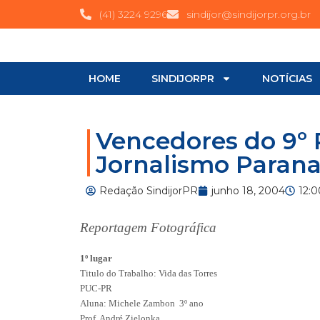
(41) 3224 9296
sindijor@sindijorpr.org.br
HOME
SINDIJORPR
NOTÍCIAS
Vencedores do 9º
Jornalismo Paran
Redação SindijorPR
junho 18, 2004
12:
Reportagem Fotográfica
1º lugar
Titulo do Trabalho: Vida das Torres
PUC-PR
Aluna: Michele Zambon
3º ano
Prof. André Zielonka