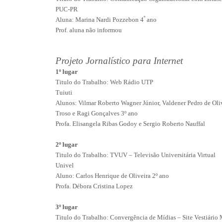
PUC-PR
º
Aluna: Marina Nardi Pozzebon 4
ano
Prof. aluna não informou
Projeto Jornalístico para Internet
1º lugar
Titulo do Trabalho: Web Rádio UTP
Tuiuti
Alunos: Vilmar Roberto Wagner Júnior, Valdener Pedro de Oliv
Troso e Ragi Gonçalves 3º ano
Profa. Elisangela Ribas Godoy e Sergio Roberto Nauffal
2º lugar
Titulo do Trabalho: TVUV – Televisão Universitária Virtual
Univel
Aluno: Carlos Henrique de Oliveira 2º ano
Profa. Débora Cristina Lopez
3º lugar
Titulo do Trabalho: Convergência de Mídias – Site Vestiário