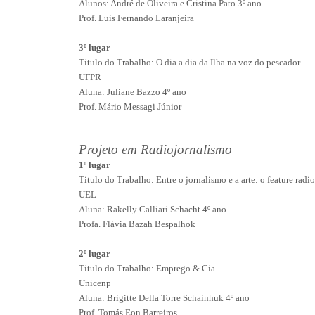
Alunos: André de Oliveira e Cristina Pato 3º ano
Prof. Luis Fernando Laranjeira
3º lugar
Titulo do Trabalho: O dia a dia da Ilha na voz do pescador
UFPR
Aluna: Juliane Bazzo 4º ano
Prof. Mário Messagi Júnior
Projeto em Radiojornalismo
1º lugar
Titulo do Trabalho: Entre o jornalismo e a arte: o feature radi
UEL
Aluna: Rakelly Calliari Schacht 4º ano
Profa. Flávia Bazah Bespalhok
2º lugar
Titulo do Trabalho: Emprego & Cia
Unicenp
Aluna: Brigitte Della Torre Schainhuk 4º ano
Prof. Tomás Eon Barreiros