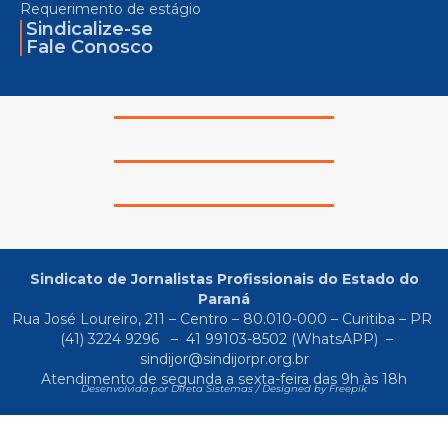
Requerimento de estágio
Sindicalize-se
Fale Conosco
Sindicato de Jornalistas Profissionais do Estado do
Paraná
Rua José Loureiro, 211 – Centro – 80.010-000 – Curitiba – PR
(41) 3224 9296
–
41 99103-8502
(WhatsAPP) –
sindijor@sindijorpr.org.br
Atendimento de segunda a sexta-feira das 9h às 18h
Desenvolvido por Direta Sistemas /
Designed by Freepik