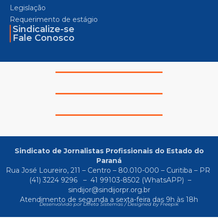
Legislação
Requerimento de estágio
Sindicalize-se
Fale Conosco
Sindicato de Jornalistas Profissionais do Estado do
Paraná
Rua José Loureiro, 211 – Centro – 80.010-000 – Curitiba – PR
(41) 3224 9296
–
41 99103-8502
(WhatsAPP) –
sindijor@sindijorpr.org.br
Atendimento de segunda a sexta-feira das 9h às 18h
Desenvolvido por Direta Sistemas /
Designed by Freepik