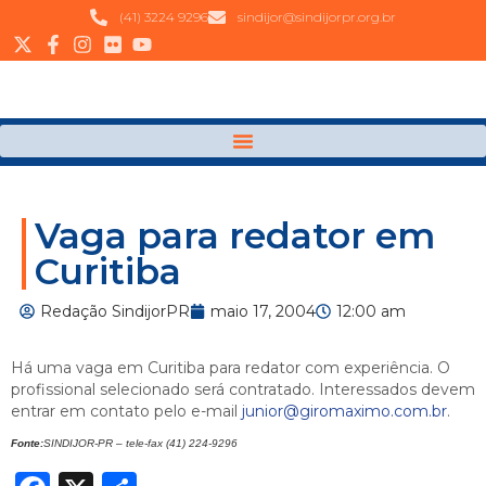
(41) 3224 9296
sindijor@sindijorpr.org.br
Vaga para redator em
Curitiba
Redação SindijorPR
maio 17, 2004
12:00 am
Há uma vaga em Curitiba para redator com experiência. O
profissional selecionado será contratado. Interessados devem
entrar em contato pelo e-mail
junior@giromaximo.com.br
.
Fonte:
SINDIJOR-PR – tele-fax (41) 224-9296