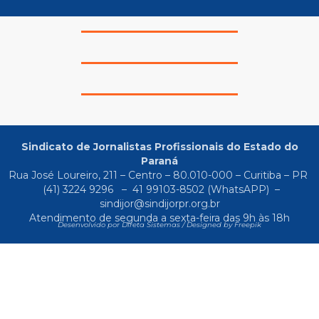
Sindicato de Jornalistas Profissionais do Estado do
Paraná
Rua José Loureiro, 211 – Centro – 80.010-000 – Curitiba – PR
(41) 3224 9296
–
41 99103-8502
(WhatsAPP) –
sindijor@sindijorpr.org.br
Atendimento de segunda a sexta-feira das 9h às 18h
Desenvolvido por Direta Sistemas /
Designed by Freepik