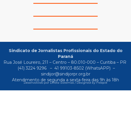
Sindicato de Jornalistas Profissionais do Estado do
Paraná
Rua José Loureiro, 211 – Centro – 80.010-000 – Curitiba – PR
(41) 3224 9296
–
41 99103-8502
(WhatsAPP) –
sindijor@sindijorpr.org.br
Atendimento de segunda a sexta-feira das 9h às 18h
Desenvolvido por Direta Sistemas /
Designed by Freepik