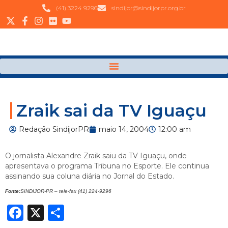
(41) 3224 9296
sindijor@sindijorpr.org.br
Zraik sai da TV Iguaçu
Redação SindijorPR
maio 14, 2004
12:00 am
O jornalista Alexandre Zraik saiu da TV Iguaçu, onde
apresentava o programa Tribuna no Esporte. Ele continua
assinando sua coluna diária no Jornal do Estado.
Fonte:
SINDIJOR-PR – tele-fax (41) 224-9296
Facebook
X
Share