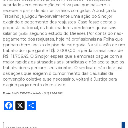
acordados em convenção coletiva para que passem a
receber a partir de abril os salários corrigidos. A Justiça do
Trabalho já julgou favoravelmente uma ação do Sindijor
exigindo o pagamento dos reajustes. Caso fosse aceita a
proposta patronal, os trabalhadores perderiam quase seis
salários (5,85, segundo estudo do Dieese). Por conta do não-
pagamento dos reajustes, hoje há profissionais na Folha que
ganham bem abaixo do piso da categoria. Na situação de um
trabalhador que ganhe R$ 2.000,00, a perda salarial seria de
R$ 11.706,45. O Sindijor espera que a empresa pague com a
maior rapidez os atrasados aos jornalistas e não aceita que os
trabalhadores percam seus direitos. O sindicato não desistirá
das ações que exigem o cumprimento das cláusulas da
convenção coletiva e, se necessário, voltará à Justiça para
exigir o pagamento do reajuste.
Fonte:
SINDIJOR-PR – tele-fax (41) 224-9296
Facebook
X
Share