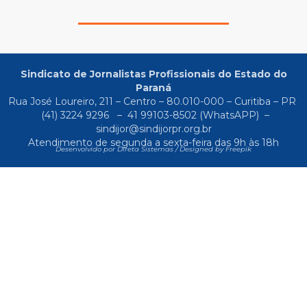
Sindicato de Jornalistas Profissionais do Estado do
Paraná
Rua José Loureiro, 211 – Centro – 80.010-000 – Curitiba – PR
(41) 3224 9296
–
41 99103-8502
(WhatsAPP) –
sindijor@sindijorpr.org.br
Atendimento de segunda a sexta-feira das 9h às 18h
Desenvolvido por Direta Sistemas /
Designed by Freepik