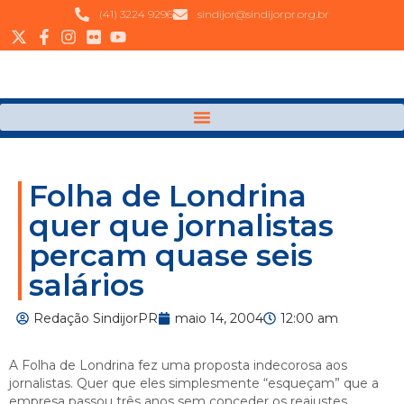
(41) 3224 9296
sindijor@sindijorpr.org.br
Folha de Londrina
quer que jornalistas
percam quase seis
salários
Redação SindijorPR
maio 14, 2004
12:00 am
A Folha de Londrina fez uma proposta indecorosa aos
jornalistas. Quer que eles simplesmente “esqueçam” que a
empresa passou três anos sem conceder os reajustes