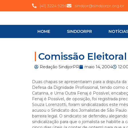
(41) 3224 9296
sindijor@sindijorpr.org.br
HOME
SINDIJORPR
NOTÍCIA
Comissão Eleitora
Redação SindijorPR
maio 14, 2004
12:0
Duas chapas se apresentaram para a disputa da d
Defesa da Dignidade Profissional, tendo como ca
Catarina, e Uma Outra Fenaj é Possível, encabeç
Fenaj é Possível, de oposição, foi registrada pr
Souza Lorenzotti, foram sindicalizados este mês
acusou o Sindicato dos Jornalistas de São Paulo
barreira legal. O sindicato se defendeu alegan
sindicalização para que o jornalista se habilite 
cinco dias úteis (a contar de ontem) para que a 