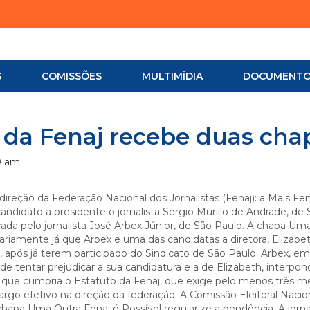
S
COMISSÕES
MULTIMÍDIA
DOCUMENT
l da Fenaj recebe duas cha
0 am
ireção da Federação Nacional dos Jornalistas (Fenaj): a Mais Fe
ndidato a presidente o jornalista Sérgio Murillo de Andrade, de 
ada pelo jornalista José Arbex Júnior, de São Paulo. A chapa Um
ecariamente já que Arbex e uma das candidatas a diretora, Elizabe
, após já terem participado do Sindicato de São Paulo. Arbex, em
 de tentar prejudicar a sua candidatura e a de Elizabeth, interp
do que cumpria o Estatuto da Fenaj, que exige pelo menos três m
a cargo efetivo na direção da federação. A Comissão Eleitoral Naci
chapa Uma Outra Fenaj é Possível regularize a pendência. A jorna