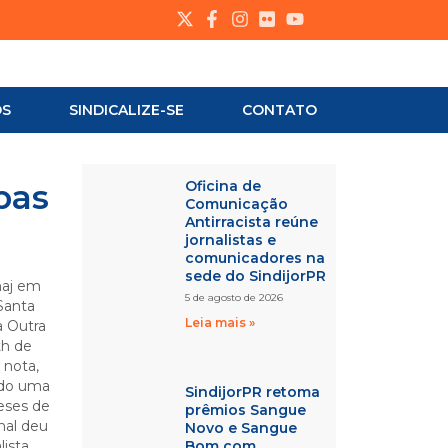
OS
SINDICALIZE-SE
CONTATO
pas
Oficina de
Comunicação
Antirracista reúne
jornalistas e
comunicadores na
sede do SindijorPR
naj em
5 de agosto de 2026
Santa
Leia mais »
a Outra
th de
 nota,
ondo uma
SindijorPR retoma
eses de
prêmios Sangue
onal deu
Novo e Sangue
lista
Bom com