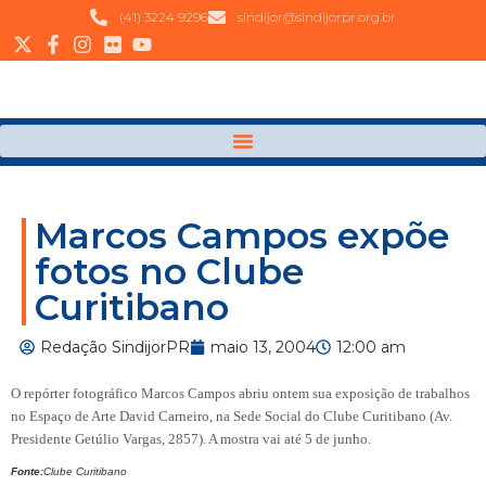
(41) 3224 9296
sindijor@sindijorpr.org.br
Marcos Campos expõe
fotos no Clube
Curitibano
Redação SindijorPR
maio 13, 2004
12:00 am
O repórter fotográfico Marcos Campos abriu ontem sua exposição de trabalhos
no
Espaço de Arte David Carneiro, na Sede Social do
Clube Curitibano (Av.
Presidente Getúlio Vargas, 2857). A mostra vai até 5 de junho.
Fonte:
Clube Curitibano