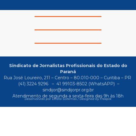
Sindicato de Jornalistas Profissionais do Estado do
Paraná
Rua José Loureiro, 211 – Centro – 80.010-000 – Curitiba – PR
(41) 3224 9296
–
41 99103-8502
(WhatsAPP) –
sindijor@sindijorpr.org.br
Atendimento de segunda a sexta-feira das 9h às 18h
Desenvolvido por Direta Sistemas /
Designed by Freepik