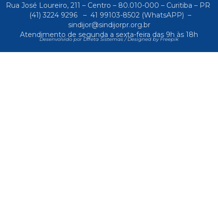
Rua José Loureiro, 211 – Centro – 80.010-000 – Curitiba – PR
(41) 3224 9296
–
41 99103-8502
(WhatsAPP) –
sindijor@sindijorpr.org.br
Atendimento de segunda a sexta-feira das 9h às 18h
Desenvolvido por Direta Sistemas /
Designed by Freepik