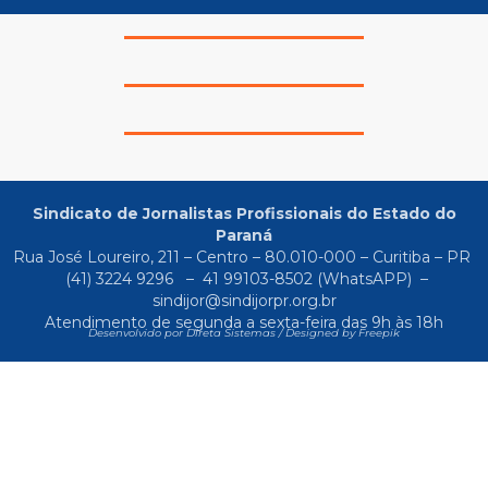
Sindicato de Jornalistas Profissionais do Estado do
Paraná
Rua José Loureiro, 211 – Centro – 80.010-000 – Curitiba – PR
(41) 3224 9296
–
41 99103-8502
(WhatsAPP) –
sindijor@sindijorpr.org.br
Atendimento de segunda a sexta-feira das 9h às 18h
Desenvolvido por Direta Sistemas /
Designed by Freepik