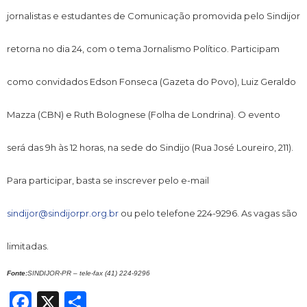
jornalistas e estudantes de Comunicação promovida pelo Sindijor
retorna no dia 24, com o tema Jornalismo Político. Participam
como convidados Edson Fonseca (Gazeta do Povo), Luiz Geraldo
Mazza (CBN) e Ruth Bolognese (Folha de Londrina).
O evento
será das 9h às 12 horas, na sede do Sindijo (Rua José Loureiro, 211).
Para participar, basta se inscrever pelo e-mail
sindijor@sindijorpr.org.br
ou pelo telefone 224-9296. As vagas são
limitadas.
Fonte:
SINDIJOR-PR – tele-fax (41) 224-9296
Facebook
X
Share