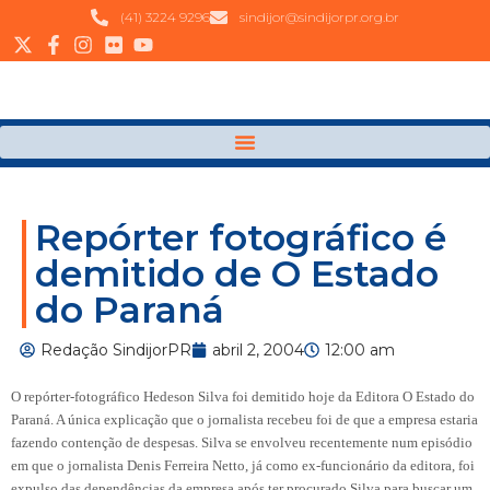
(41) 3224 9296
sindijor@sindijorpr.org.br
Repórter fotográfico é
demitido de O Estado
do Paraná
Redação SindijorPR
abril 2, 2004
12:00 am
O repórter-fotográfico Hedeson Silva foi demitido hoje da Editora O Estado do
Paraná. A única explicação que o jornalista recebeu foi de que a empresa estaria
fazendo contenção de despesas. Silva se envolveu recentemente num episódio
em que o jornalista Denis Ferreira Netto, já como ex-funcionário da editora, foi
expulso das dependências da empresa após ter procurado Silva para buscar um