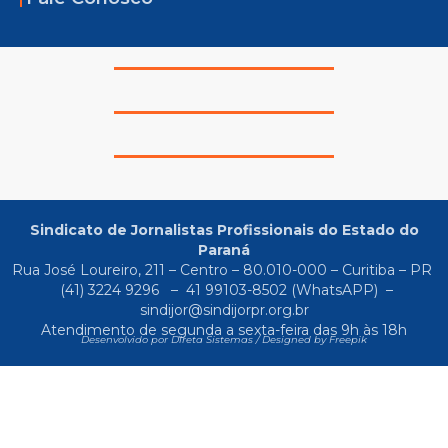
Sindicato de Jornalistas Profissionais do Estado do
Paraná
Rua José Loureiro, 211 – Centro – 80.010-000 – Curitiba – PR
(41) 3224 9296
–
41 99103-8502
(WhatsAPP) –
sindijor@sindijorpr.org.br
Atendimento de segunda a sexta-feira das 9h às 18h
Desenvolvido por Direta Sistemas /
Designed by Freepik