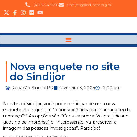
(41) 3224 9296
sindijor@sindijorpr.org.br
Nova enquete no site
do Sindijor
Redação SindijorPR
fevereiro 3, 2004
12:00 am
No site do Sindijor, você pode participar de uma nova
enquete. A pergunta é “o que você acha da chamada ‘lei da
mordaça’?” As opções são: “Censura prévia. Vai prejudicar o
trabalho da imprensa” e “Interessante. Vai preservar a
imagem das pessoas investigadas”. Participe!