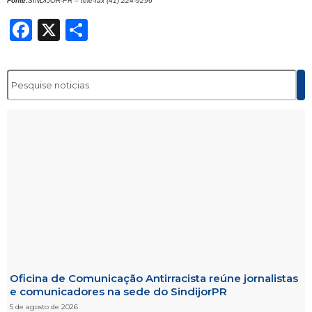
Fonte:
SINDIJOR-PR – tele-fax (41) 224-9296
Facebook
X
Share
Oficina de Comunicação Antirracista reúne jornalistas
e comunicadores na sede do SindijorPR
5 de agosto de 2026